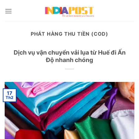
Skip
to
content
PHÁT HÀNG THU TIỀN (COD)
Dịch vụ vận chuyển vải lụa từ Huế đi Ấn
Độ nhanh chóng
17
Th2