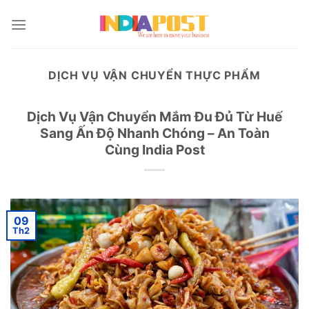
Skip
to
content
DỊCH VỤ VẬN CHUYỂN THỰC PHẨM
Dịch Vụ Vận Chuyển Mắm Đu Đủ Từ Huế
Sang Ấn Độ Nhanh Chóng – An Toàn
Cùng India Post
09
Th2