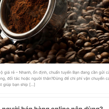
 giá rẻ – Nhanh, ổn định, chuẩn tuyến Bạn đang cần gửi c
g, đối tác hoặc người thân?Đừng để chi phí vận chuyển c
st giúp bạn ship […]
ao người bán hàng online nên dùng?