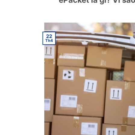
22
Th4