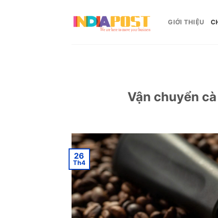
Skip
to
GIỚI THIỆU
C
content
Vận chuyển cà 
26
Th4