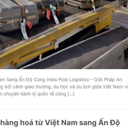
m Sang Ấn Độ Cùng India Post Logistics – Giải Pháp An
g bối cảnh giao thương, du học và du lịch giữa Việt Nam v
n chuyển hành lý quốc tế cũng […]
 hàng hoá từ Việt Nam sang Ấn Độ