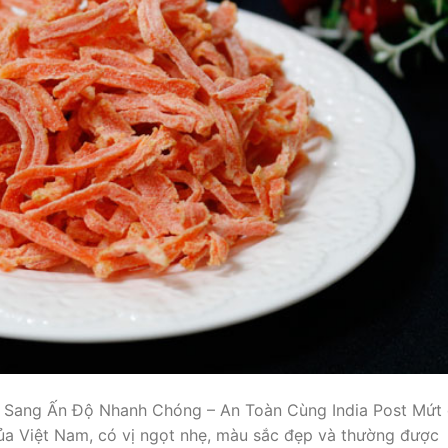
 Sang Ấn Độ Nhanh Chóng – An Toàn Cùng India Post Mứt
ủa Việt Nam, có vị ngọt nhẹ, màu sắc đẹp và thường được