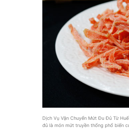
Dịch Vụ Vận Chuyển Mứt Đu Đủ Từ Huế
đủ là món mứt truyền thống phổ biến c