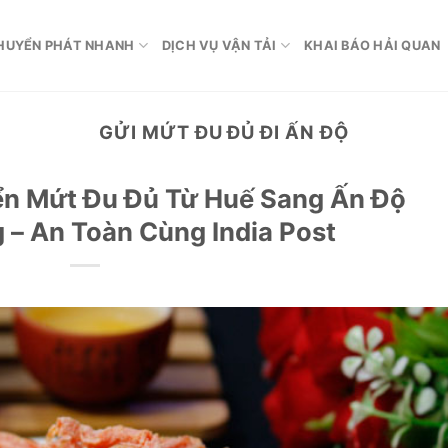
HUYỂN PHÁT NHANH
DỊCH VỤ VẬN TẢI
KHAI BÁO HẢI QUAN
GỬI MỨT ĐU ĐỦ ĐI ẤN ĐỘ
ển Mứt Đu Đủ Từ Huế Sang Ấn Độ
– An Toàn Cùng India Post