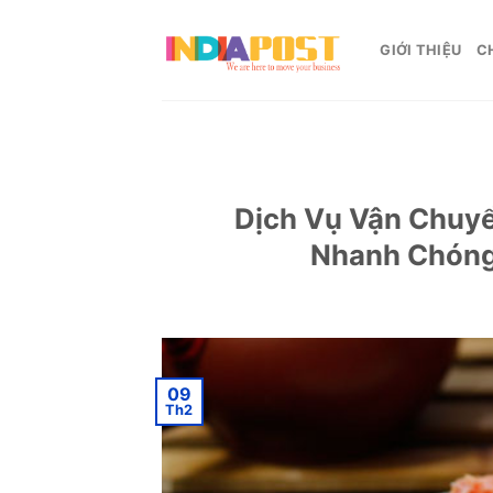
Skip
to
GIỚI THIỆU
C
content
Dịch Vụ Vận Chuy
Nhanh Chóng 
09
Th2