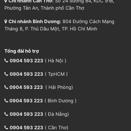
0904 593 223
( Hà Nội )
0904 593 223
( TpHCM )
0904 593 223
( Hải Phòng)
0904 593 223
( Bình Dương )
0904 593 223
( Đà Nẵng)
0904 593 223
( Cần Thơ)
0904 593 223
(Vận chuyển)
aircargo@indochinapost.com
Phương thức đặt hàng
Đặt hàng trực tiếp