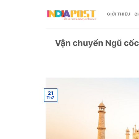
Skip
to
GIỚI THIỆU
C
content
Vận chuyển Ngũ cốc 
21
Th7