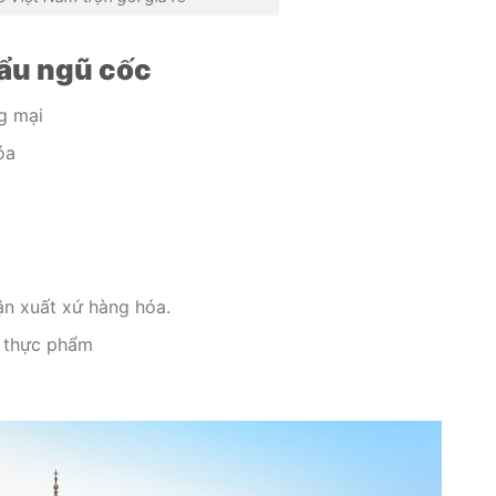
hẩu ngũ cốc
g mại
óa
ận xuất xứ hàng hóa.
n thực phẩm