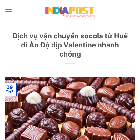
Skip
to
content
Dịch vụ vận chuyển socola từ Huế
đi Ấn Độ dịp Valentine nhanh
chóng
09
Th2