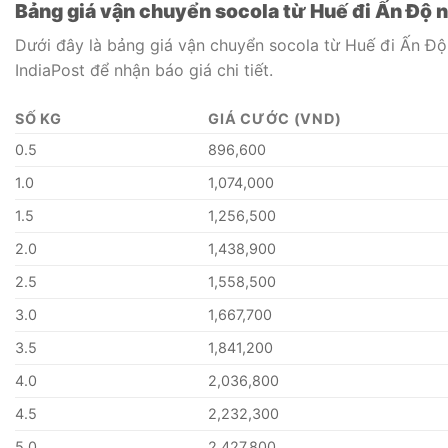
Bảng giá vận chuyển socola từ Huế đi Ấn Độ
Dưới đây là bảng giá vận chuyển socola từ Huế đi Ấn Độ.
IndiaPost để nhận báo giá chi tiết.
SỐ KG
GIÁ CƯỚC (VND)
0.5
896,600
1.0
1,074,000
1.5
1,256,500
2.0
1,438,900
2.5
1,558,500
3.0
1,667,700
3.5
1,841,200
4.0
2,036,800
4.5
2,232,300
5.0
2,427,800