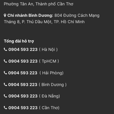
0904 593 223
( Hà Nội )
0904 593 223
( TpHCM )
0904 593 223
( Hải Phòng)
0904 593 223
( Bình Dương )
0904 593 223
( Đà Nẵng)
0904 593 223
( Cần Thơ)
0904 593 223
(Vận chuyển)
aircargo@indochinapost.com
Phương thức đặt hàng
Đặt hàng trực tiếp