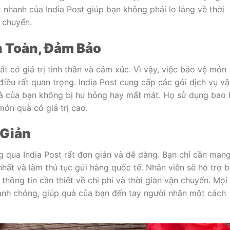
 nhanh của India Post giúp bạn không phải lo lắng về thời
n chuyển.
 Toàn, Đảm Bảo
t có giá trị tinh thần và cảm xúc. Vì vậy, việc bảo vệ món
điều rất quan trọng. India Post cung cấp các gói dịch vụ v
à của bạn không bị hư hỏng hay mất mát. Họ sử dụng bao 
ón quà có giá trị cao.
 Giản
g qua India Post rất đơn giản và dễ dàng. Bạn chỉ cần man
hất và làm thủ tục gửi hàng quốc tế. Nhân viên sẽ hỗ trợ 
hông tin cần thiết về chi phí và thời gian vận chuyển. Mọi
hanh chóng, giúp quà của bạn đến tay người nhận một cách