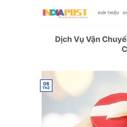
Skip
to
GIỚI THIỆU
C
content
Dịch Vụ Vận Chuyể
C
08
Th2