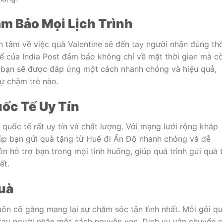
m Bảo Mọi Lịch Trình
ên tâm về việc quà Valentine sẽ đến tay người nhận đúng th
tế của India Post đảm bảo không chỉ về mặt thời gian mà c
a bạn sẽ được đáp ứng một cách nhanh chóng và hiệu quả,
sự chậm trễ nào.
ốc Tế Uy Tín
 quốc tế rất uy tín và chất lượng. Với mạng lưới rộng khắp
giúp bạn gửi quà tặng từ Huế đi Ấn Độ nhanh chóng và dễ
ôn hỗ trợ bạn trong mọi tình huống, giúp quá trình gửi quà 
ết.
uà
luôn cố gắng mang lại sự chăm sóc tận tình nhất. Mỗi gói q
tay người nhận một cách nguyên vẹn. Dịch vụ vận chuyển 