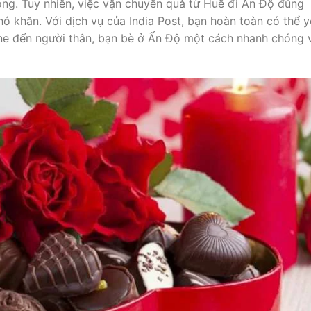
ng. Tuy nhiên, việc vận chuyển quà từ Huế đi Ấn Độ đúng
hó khăn. Với dịch vụ của India Post, bạn hoàn toàn có thể 
ne đến người thân, bạn bè ở Ấn Độ một cách nhanh chóng 