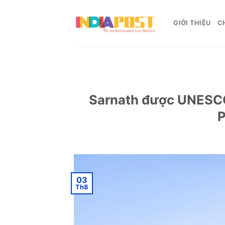
Skip
to
GIỚI THIỆU
C
content
Sarnath được UNESCO 
P
03
Th8