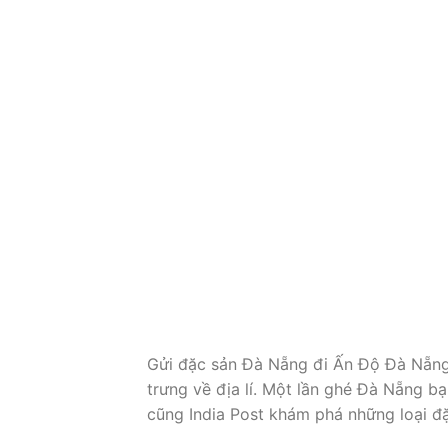
Gửi đặc sản Đà Nẵng đi Ấn Độ Đà Nẵng 
trưng về địa lí. Một lần ghé Đà Nẵng 
cũng India Post khám phá những loại đ
Chức Năng Vận
25
Th11