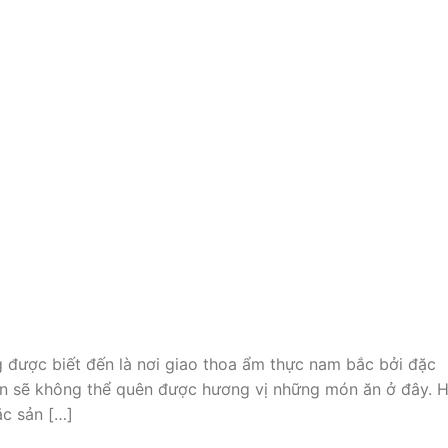
được biết đến là nơi giao thoa ẩm thực nam bắc bởi đặc
bạn sẽ không thể quên được hương vị những món ăn ở đây. 
ặc sản […]
 Đơn (Bill Of Lading – B/L)