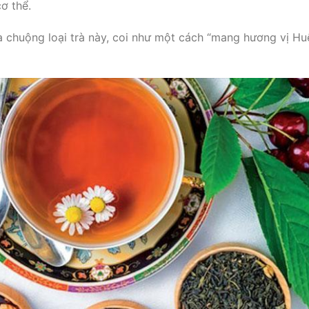
ơ thể.
ưa chuộng loại trà này, coi như một cách “mang hương vị Hu