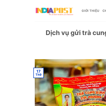
Skip
to
GIỚI THIỆU
C
content
Dịch vụ gửi trà cun
17
Th9