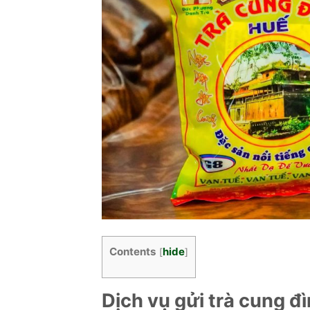
Contents
hide
[
]
Dịch vụ gửi trà cung đ