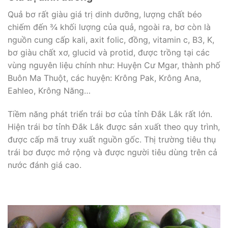
Quả bơ rất giàu giá trị dinh dưỡng, lượng chất béo
chiếm đến ¾ khối lượng của quả, ngoài ra, bơ còn là
nguồn cung cấp kali, axit folic, đồng, vitamin c, B3, K,
bơ giàu chất xơ, glucid và protid, được trồng tại các
vùng nguyên liệu chính như: Huyện Cư Mgar, thành phố
Buôn Ma Thuột, các huyện: Krông Pak, Krông Ana,
Eahleo, Krông Năng…
Tiềm năng phát triển trái bơ của tỉnh Đắk Lắk rất lớn.
Hiện trái bơ tỉnh Đắk Lắk được sản xuất theo quy trình,
được cấp mã truy xuất nguồn gốc. Thị trường tiêu thụ
trái bơ được mở rộng và được người tiêu dùng trên cả
nước đánh giá cao.