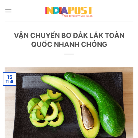
Skip
to
content
VẬN CHUYỂN BƠ ĐẮK LẮK TOÀN
QUỐC NHANH CHÓNG
15
Th8