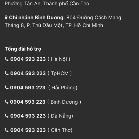
0904 593 223
( Hà Nội )
0904 593 223
( TpHCM )
0904 593 223
( Hải Phòng)
0904 593 223
( Bình Dương )
0904 593 223
( Đà Nẵng)
0904 593 223
( Cần Thơ)
0904 593 223
(Vận chuyển)
aircargo@indochinapost.com
Phương thức đặt hàng
Đặt hàng trực tiếp