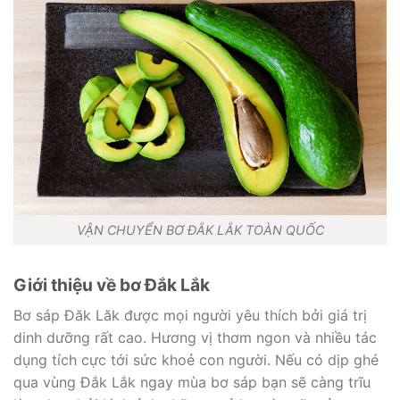
VẬN CHUYỂN BƠ ĐẮK LẮK TOÀN QUỐC
Giới thiệu về bơ Đắk Lắk
Bơ sáp Đăk Lăk được mọi người yêu thích bởi giá trị
dinh dưỡng rất cao. Hương vị thơm ngon và nhiều tác
dụng tích cực tới sức khoẻ con người. Nếu có dịp ghé
qua vùng Đắk Lắk ngay mùa bơ sáp bạn sẽ càng trĩu