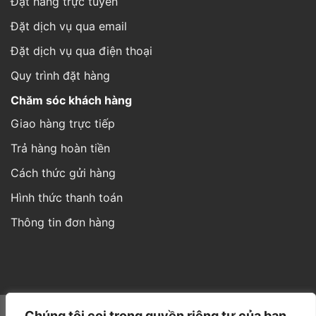
Đặt hàng trực tuyến
Đặt dịch vụ qua email
Đặt dịch vụ qua điện thoại
Quy trình đặt hàng
Chăm sóc khách hàng
Giao hàng trực tiếp
Trả hàng hoàn tiền
Cách thức gửi hàng
Hình thức thanh toán
Thông tin đơn hàng
Website được thiết kế và phát triển bởi IT
Á Châu Media
Chúng tôi coi trọng quyền riêng tư của bạn