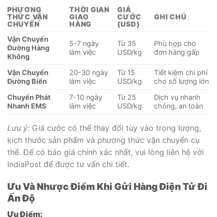
PHƯƠNG
THỜI GIAN
GIÁ
THỨC VẬN
GIAO
CƯỚC
GHI CHÚ
CHUYỂN
HÀNG
(USD)
Vận Chuyển
5-7 ngày
Từ 35
Phù hợp cho
Đường Hàng
làm việc
USD/kg
đơn hàng gấp
Không
Vận Chuyển
20-30 ngày
Từ 15
Tiết kiệm chi phí
Đường Biển
làm việc
USD/kg
cho số lượng lớn
Chuyển Phát
7-10 ngày
Từ 25
Dịch vụ nhanh
Nhanh EMS
làm việc
USD/kg
chóng, an toàn
Lưu ý:
Giá cước có thể thay đổi tùy vào trọng lượng,
kích thước sản phẩm và phương thức vận chuyển cụ
thể. Để có báo giá chính xác nhất, vui lòng liên hệ với
IndiaPost để được tư vấn chi tiết.
Ưu Và Nhược Điểm Khi Gửi Hàng Điện Tử Đi
Ấn Độ
Ưu Điểm: