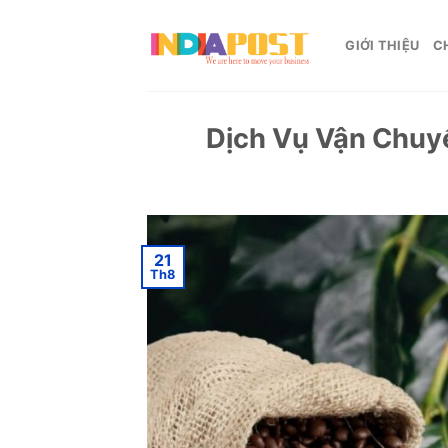
Skip
to
GIỚI THIỆU
C
content
Dịch Vụ Vận Chuyể
21
Th8