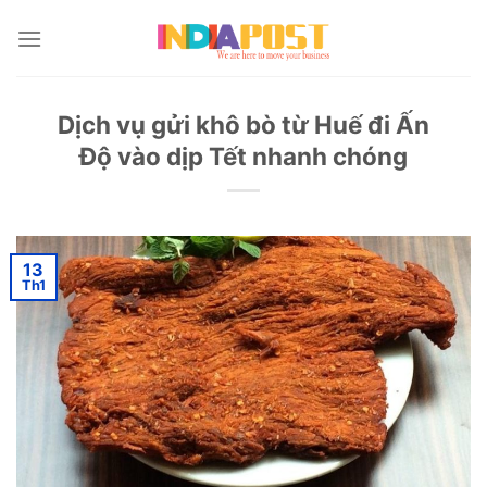
Skip
to
content
Dịch vụ gửi khô bò từ Huế đi Ấn
Độ vào dịp Tết nhanh chóng
13
Th1