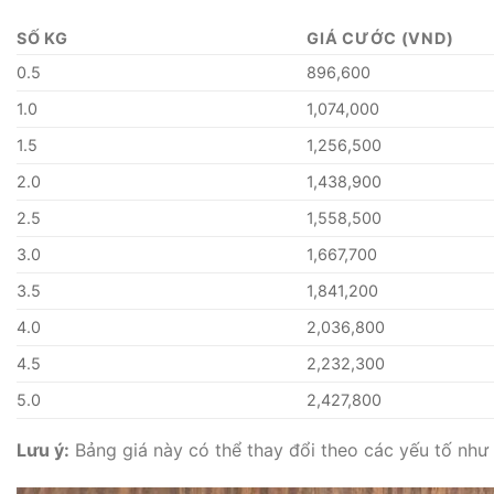
SỐ KG
GIÁ CƯỚC (VND)
0.5
896,600
1.0
1,074,000
1.5
1,256,500
2.0
1,438,900
2.5
1,558,500
3.0
1,667,700
3.5
1,841,200
4.0
2,036,800
4.5
2,232,300
5.0
2,427,800
Lưu ý:
Bảng giá này có thể thay đổi theo các yếu tố như p