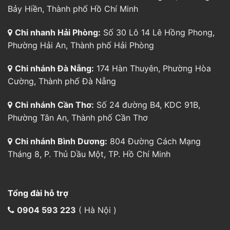
Chi nhánh Cần Thơ:
Số 24 đường B4, KDC 91B,
Phường Tân An, Thành phố Cần Thơ
Chi nhánh Bình Dương:
804 Đường Cách Mạng
Tháng 8, P. Thủ Dầu Một, TP. Hồ Chí Minh
Tổng đài hỗ trợ
0904 593 223
( Hà Nội )
0904 593 223
( TpHCM )
0904 593 223
( Hải Phòng)
0904 593 223
( Bình Dương )
0904 593 223
( Đà Nẵng)