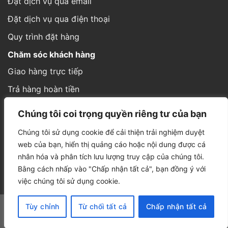
Cách thức gửi hàng
Hình thức thanh toán
Thông tin đơn hàng
Website được thiết kế và phát triển bởi IT
Á Châu Media
Chúng tôi coi trọng quyền riêng tư của bạn
Chúng tôi sử dụng cookie để cải thiện trải nghiệm duyệt
web của bạn, hiển thị quảng cáo hoặc nội dung được cá
nhân hóa và phân tích lưu lượng truy cập của chúng tôi.
Bằng cách nhấp vào "Chấp nhận tất cả", bạn đồng ý với
việc chúng tôi sử dụng cookie.
Tùy chỉnh
Từ chối tất cả
Chấp nhận tất cả