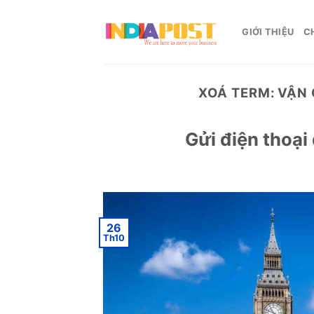
Skip
to
GIỚI THIỆU
C
content
XOÁ TERM: VẬN 
Gửi điện thoại
26
Th10