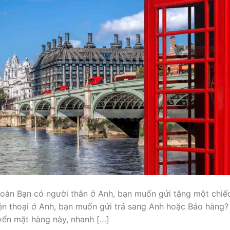
 toàn Bạn có người thân ở Anh, bạn muốn gửi tặng một chiế
ện thoại ở Anh, bạn muốn gửi trả sang Anh hoặc Bảo hàng?
yển mặt hàng này, nhanh […]