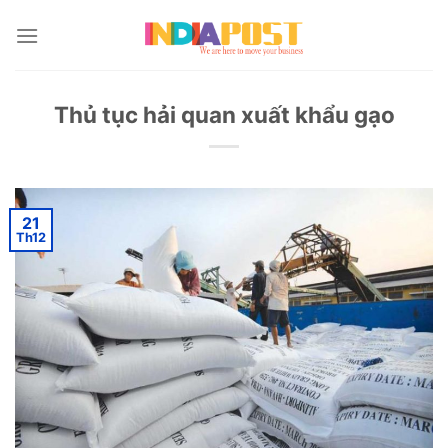
Skip
to
content
Thủ tục hải quan xuất khẩu gạo
21
Th12