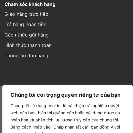
Chăm sóc khách hàng
Giao hàng trực tiếp
Trả hàng hoàn tiền
Cách thức gửi hàng
Hình thức thanh toán
Thông tin đơn hàng
Website được thiết kế và phát triển bởi IT
Á Châu Media
Chúng tôi coi trọng quyền riêng tư của bạn
Chúng tôi sử dụng cookie để cải thiện trải nghiệm duyệt
web của bạn, hiển thị quảng cáo hoặc nội dung được cá
nhân hóa và phân tích lưu lượng truy cập của chúng tôi.
Bằng cách nhấp vào "Chấp nhận tất cả", bạn đồng ý với