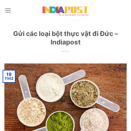
Skip
to
content
Gửi các loại bột thực vật đi Đức –
Indiapost
19
Th12