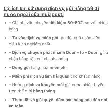
Lợi ích khi sử dụng dịch vụ gửi hàng tết đi
nước ngoài của Indiapost:
– Chi phí vận chuyển
tiết kiệm 30-50%
so với chính
hãng
–
Tư vấn dịch vụ miễn phí
bởi đội ngũ nhân viên
giàu kinh nghiệm nhất
–
Dịch vụ chuyển phát nhanh Door – to – Door
: giao
nhận hàng tận nơi nhanh chóng
–
Đóng gói
hàng hóa
miễn phí
–
MIễn phí dịch vụ làm hải quan
cho khách hàng
– Hưởng
dịch vụ khuyến mãi
giá cước nhiều tuyến
trên thế giới
hàng tháng
–
Theo dõi và giải quyết đảm bảo hàng hóa đến nơi
an toàn