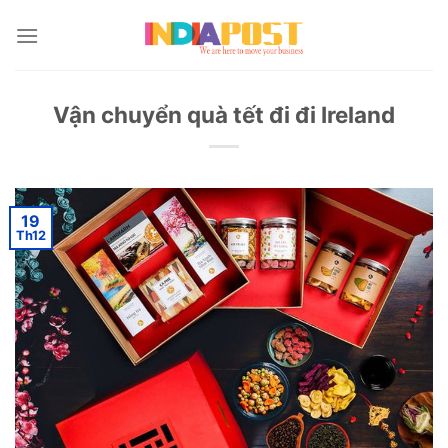
Skip
to
content
Vận chuyển quà tết đi đi Ireland
19
Th12