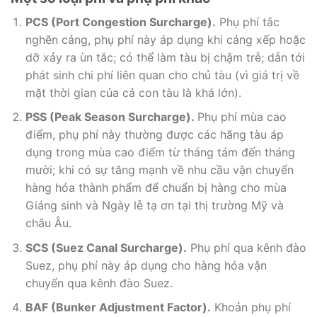
mười; khi có sự tăng mạnh về nhu cầu vận chuyển
hàng hóa thành phẩm để chuẩn bị hàng cho mùa
Giáng sinh và Ngày lễ tạ ơn tại thị trường Mỹ và
châu Âu.
SCS (Suez Canal Surcharge).
Phụ phí qua kênh đào
Suez, phụ phí này áp dụng cho hàng hóa vận
chuyển qua kênh đào Suez.
BAF (Bunker Adjustment Factor).
Khoản phụ phí
(ngoài cước biển) hãng tàu thu từ chủ hàng để bù
đắp chi phí phát sinh do biến động giá nhiên liệu.
Tương đương với thuật ngữ FAF( Fuel Adjustment
Factor).
CAF (Currency Adjustment Factor).
Khoản phụ phí
(ngoài cước biển) hãng tàu thu từ chủ hàng để bù
đắp chi phí phát sinh do biến động tỷ giá ngoại tệ,…
COD (Change of Destination).
Phụ phí hãng tàu thu