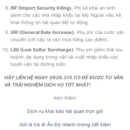
tuyến vận tải đường biển.
HÃY LIÊN HỆ NGAY 0936.315.115 ĐỂ ĐƯỢC TƯ VẤN
VÀ TRẢI NGHIỆM DỊCH VỤ TỐT NHẤT!
Xem thêm:
Dịch vụ khai báo hải quan trọn gói
Gửi lá trà đi Ấn Độ nhanh chóng tiết kiệm
This entry was posted in
Tin tức
and tagged
Vận chuyển đường biển
sẽ có những loại Phí
.
TTS_LINH