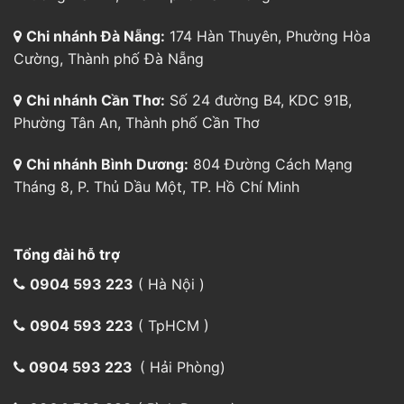
Tổng đài hỗ trợ
0904 593 223
( Hà Nội )
0904 593 223
( TpHCM )
0904 593 223
( Hải Phòng)
0904 593 223
( Bình Dương )
0904 593 223
( Đà Nẵng)
0904 593 223
( Cần Thơ)
0904 593 223
(Vận chuyển)
aircargo@indochinapost.com