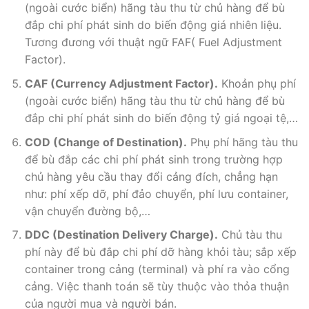
để bù đắp các chi phí phát sinh trong trường hợp
chủ hàng yêu cầu thay đổi cảng đích, chẳng hạn
như: phí xếp dỡ, phí đảo chuyển, phí lưu container,
vận chuyển đường bộ,…
DDC (Destination Delivery Charge).
Chủ tàu thu
phí này để bù đắp chi phí dỡ hàng khỏi tàu; sắp xếp
container trong cảng (terminal) và phí ra vào cổng
cảng. Việc thanh toán sẽ tùy thuộc vào thỏa thuận
của người mua và người bán.
ISF (Import Security Kiling).
Phí kê khai an ninh
dành cho các nhà nhập khẩu tại Mỹ. Ngoài việc kê
khai thông tin hải quan Mỹ tự động.
GRI (General Rate Increase).
Phụ phí của cước vận
chuyển (chỉ xãy ra vào mùa hàng cao điểm).
LSS (Low Sulfur Surcharge).
Phụ phí giảm thải lưu
huỳnh, áp dụng trong vận tải xuất nhập khẩu các