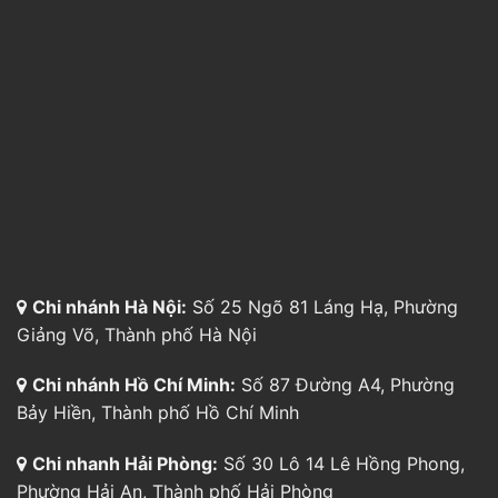
Chi nhánh Hà Nội:
Số 25 Ngõ 81 Láng Hạ, Phường
Giảng Võ, Thành phố Hà Nội
Chi nhánh Hồ Chí Minh:
Số 87 Đường A4, Phường
Bảy Hiền, Thành phố Hồ Chí Minh
Chi nhanh Hải Phòng:
Số 30 Lô 14 Lê Hồng Phong,
Phường Hải An, Thành phố Hải Phòng
Chi nhánh Đà Nẵng:
174 Hàn Thuyên, Phường Hòa
Cường, Thành phố Đà Nẵng
Chi nhánh Cần Thơ:
Số 24 đường B4, KDC 91B,
Phường Tân An, Thành phố Cần Thơ
Chi nhánh Bình Dương:
804 Đường Cách Mạng
Tháng 8, P. Thủ Dầu Một, TP. Hồ Chí Minh