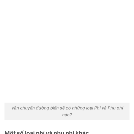
Vận chuyển đường biển sẽ có những loại Phí và Phụ phí
nào?
Một số loại phí và phụ phí khác
PCS (Port Congestion Surcharge).
Phụ phí tắc
nghẽn cảng, phụ phí này áp dụng khi cảng xếp hoặc
dỡ xảy ra ùn tắc; có thể làm tàu bị chậm trễ; dẫn tới
phát sinh chi phí liên quan cho chủ tàu (vì giá trị về
mặt thời gian của cả con tàu là khá lớn).
PSS (Peak Season Surcharge).
Phụ phí mùa cao
điểm, phụ phí này thường được các hãng tàu áp
dụng trong mùa cao điểm từ tháng tám đến tháng