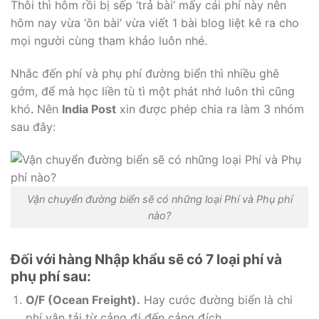
Thôi thì hôm rồi bị sếp ‘trả bài’ mấy cái phí này nên
hôm nay vừa ‘ôn bài’ vừa viết 1 bài blog liệt kê ra cho
mọi người cùng tham khảo luôn nhé.
Nhắc đến phí và phụ phí đường biển thì nhiều ghê
gớm, để mà học liền tù tì một phát nhớ luôn thì cũng
khó
.
Nên
India Post
xin được phép chia ra làm 3 nhóm
sau đây:
Vận chuyển đường biển sẽ có những loại Phí và Phụ phí
nào?
Đối với hàng Nhập khẩu sẽ có 7 loại phí và
phụ phí sau:
O/F (Ocean Freight).
Hay cước đường biển là chi
phí vận tải từ cảng đi đến cảng đích.