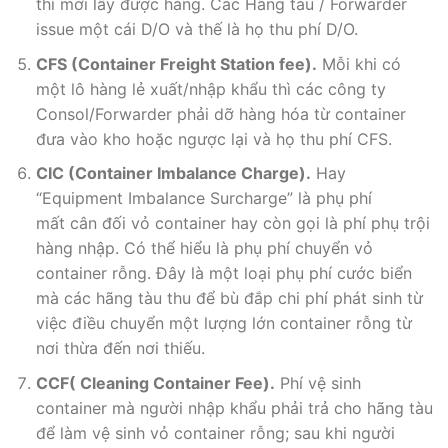
thì mới lấy được hàng. Các Hãng tàu / Forwarder
issue một cái D/O và thế là họ thu phí D/O.
CFS (Container Freight Station fee).
Mỗi khi có
một lô hàng lẻ xuất/nhập khẩu thì các công ty
Consol/Forwarder phải dỡ hàng hóa từ container
đưa vào kho hoặc ngược lại và họ thu phí CFS.
CIC (Container Imbalance Charge).
Hay
“Equipment Imbalance Surcharge” là phụ phí
mất cân đối vỏ container hay còn gọi là phí phụ trội
hàng nhập. Có thể hiểu là phụ phí chuyển vỏ
container rỗng. Đây là một loại phụ phí cước biển
mà các hãng tàu thu để bù đắp chi phí phát sinh từ
việc điều chuyển một lượng lớn container rỗng từ
nơi thừa đến nơi thiếu.
CCF( Cleaning Container Fee).
Phí vệ sinh
container mà người nhập khẩu phải trả cho hãng tàu
để làm vệ sinh vỏ container rỗng; sau khi người