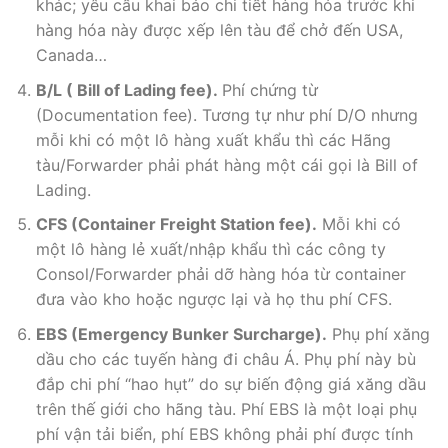
khác; yêu cầu khai báo chi tiết hàng hóa trước khi
hàng hóa này được xếp lên tàu để chở đến USA,
Canada…
B/L ( Bill of Lading fee).
Phí chứng từ
(Documentation fee). Tương tự như phí D/O nhưng
mỗi khi có một lô hàng xuất khẩu thì các Hãng
tàu/Forwarder phải phát hàng một cái gọi là Bill of
Lading.
CFS (Container Freight Station fee).
Mỗi khi có
một lô hàng lẻ xuất/nhập khẩu thì các công ty
Consol/Forwarder phải dỡ hàng hóa từ container
đưa vào kho hoặc ngược lại và họ thu phí CFS.
EBS (Emergency Bunker Surcharge).
Phụ phí xăng
dầu cho các tuyến hàng đi châu Á. Phụ phí này bù
đắp chi phí “hao hụt” do sự biến động giá xăng dầu
trên thế giới cho hãng tàu. Phí EBS là một loại phụ
phí vận tải biển, phí EBS không phải phí được tính