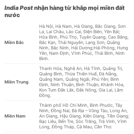
India Post
nhận hàng từ khắp mọi miền đất
nước
Hà Nội, Hà Nam, Hà Giang, Bắc Giang, Sơn
La, Lai Châu, Lào Cai, Điện Biên, Yên Bái;
Hòa Bình, Phú Thọ, Tuyên Quang, Cao Bằng,
Miền Bắc
Bắc Kạn, Thái Nguyên, Lạng Sơn, Quảng
Ninh, Bắc Ninh, Hải Dương;Hải Phòng, Hưng
Yên, Nam Định, Vĩnh Phúc, Thái Bình, Ninh
Bình.
Thanh Hóa, Nghệ An, Hà Tĩnh, Quảng Trị,
Quảng Bình, Thừa Thiên Huế, Đà Nẵng,
Quảng Nam, Quảng Ngãi, Phú Yên; Bình
Miền Trung
Định, Ninh Thuận, Bình Thuận, Khánh Hòa,
Kon Tum Đắk Lắk, Đắk Nông, Gia Lai, Lâm
Đồng.
Thành phố Hồ Chí Minh, Bình Phước, Tây
Ninh, Đồng Nai, Bà Rịa – Vũng Tàu, Long An,
Miền Nam
An Giang, Hậu Giang, Kiên Giang, Tiền Giang;
Bạc Liêu, Bến Tre, Sóc Trăng, Trà Vinh, Vĩnh
Long, Đồng Tháp, Cà Mau, Cần Thơ.