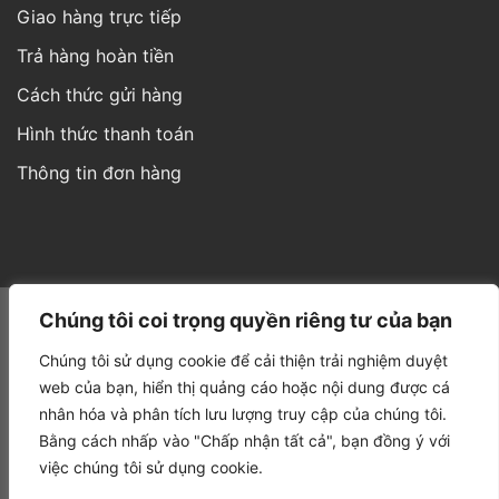
Giao hàng trực tiếp
Trả hàng hoàn tiền
Cách thức gửi hàng
Hình thức thanh toán
Thông tin đơn hàng
Website được thiết kế và phát triển bởi IT
Á Châu Media
Chúng tôi coi trọng quyền riêng tư của bạn
Chúng tôi sử dụng cookie để cải thiện trải nghiệm duyệt
web của bạn, hiển thị quảng cáo hoặc nội dung được cá
nhân hóa và phân tích lưu lượng truy cập của chúng tôi.
Bằng cách nhấp vào "Chấp nhận tất cả", bạn đồng ý với
việc chúng tôi sử dụng cookie.