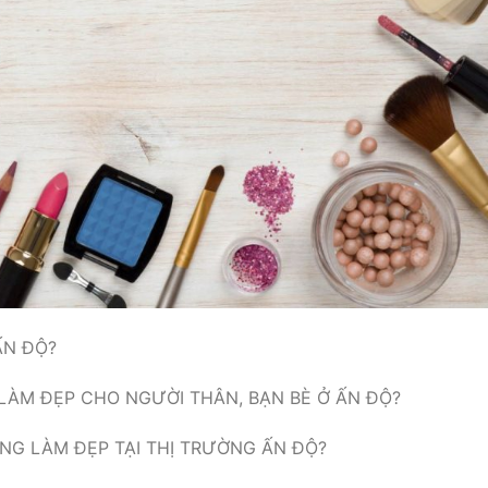
ẤN ĐỘ?
ÀM ĐẸP CHO NGƯỜI THÂN, BẠN BÈ Ở ẤN ĐỘ?
G LÀM ĐẸP TẠI THỊ TRƯỜNG ẤN ĐỘ?