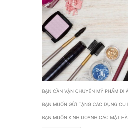
BẠN CẦN VẬN CHUYỂN MỸ PHẨM ĐI 
BẠN MUỐN GỬI TẶNG CÁC DỤNG CỤ L
BẠN MUỐN KINH DOANH CÁC MẶT HÀN