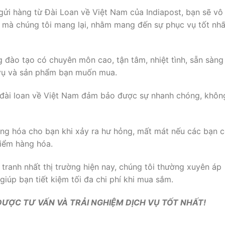
gửi hàng từ Đài Loan về Việt Nam của Indiapost, bạn sẽ vô
ực mà chúng tôi mang lại, nhằm mang đến sự phục vụ tốt nhấ
 đào tạo có chuyên môn cao, tận tâm, nhiệt tình, sẵn sàng
 vụ và sản phẩm bạn muốn mua.
 đài loan về Việt Nam đảm bảo được sự nhanh chóng, khôn
àng hóa cho bạn khi xảy ra hư hỏng, mất mát nếu các bạn 
hiểm hàng hóa.
tranh nhất thị trường hiện nay, chúng tôi thường xuyên áp
iúp bạn tiết kiệm tối đa chi phí khi mua sắm.
 ĐƯỢC TƯ VẤN VÀ TRẢI NGHIỆM DỊCH VỤ TỐT NHẤT!