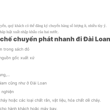
yển, quý khách có thể đăng ký chuyển hàng số lượng ít, nhiều tùy ý.
p luật xuất nhập khẩu của hai nước.
chế chuyển phát nhanh đi Đài Loa
m trong sách đỏ
nguồn gốc xuất xứ
dụng,…
 Nam cũng như ở Đài Loan
y nghiện
háy hoặc các loại chất rắn, vật liệu, hóa chất dễ cháy.
a cho hành khách hoặc máy bay.