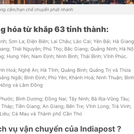
àng cấm/hạn chế chuyển phát nhanh
g hóa từ khắp 63 tỉnh thành:
nh; Sơn La; Điện Biên; Lai Châu; Lào Cai; Yên Bái; Hà Giang
ang; Thái Nguyên; Phú Thọ; Bắc Giang; Quảng Ninh; Hà Nội
; Hưng Yên; Nam Định; Ninh Bình; Thái Bình; Vĩnh Phúc.
h Hoá; Nghệ An; Hà Tĩnh; Quảng Bình; Quảng Trị và Thừa
ng Ngãi; Bình Định; Phú Yên; Khánh Hoà; Ninh Thuận; Bình
c Nông và Lâm Đồng
Phước; Bình Dương; Đồng Nai; Tây Ninh; Bà Rịa-Vũng Tàu;
háp; Tiền Giang; An Giang; Bến Tre; Vĩnh Long; Trà Vinh;
 Liêu; Cà Mau và Thành phố Cần Thơ
ch vụ vận chuyển của Indiapost ?