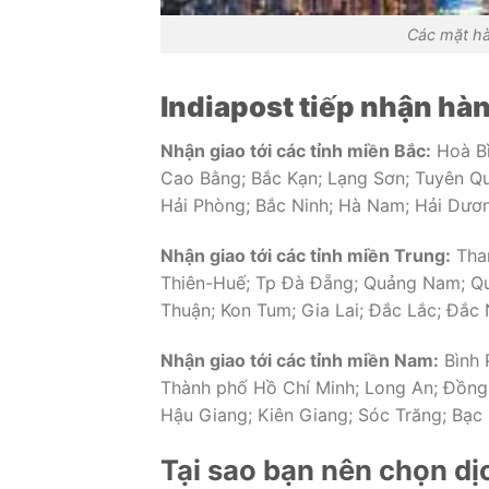
Các mặt h
Indiapost tiếp nhận hàn
Nhận giao tới các tỉnh miền Bắc:
Hoà Bì
Cao Bằng; Bắc Kạn; Lạng Sơn; Tuyên Qu
Hải Phòng; Bắc Ninh; Hà Nam; Hải Dương
Nhận giao tới các tỉnh miền Trung:
Than
Thiên-Huế; Tp Đà Đẵng; Quảng Nam; Quả
Thuận; Kon Tum; Gia Lai; Đắc Lắc; Đắ
Nhận giao tới các tỉnh miền Nam:
Bình 
Thành phố Hồ Chí Minh; Long An; Đồng T
Hậu Giang; Kiên Giang; Sóc Trăng; Bạc
Tại sao bạn nên chọn dị