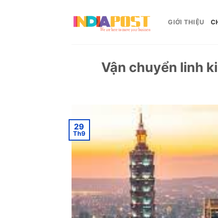
Skip
to
GIỚI THIỆU
C
content
Vận chuyển linh ki
29
Th9