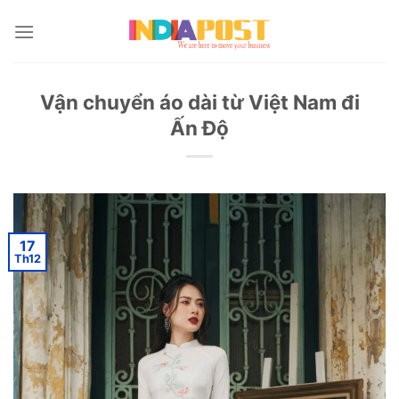
Skip
to
content
Vận chuyển áo dài từ Việt Nam đi
Ấn Độ
17
Th12