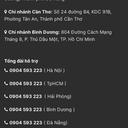
Tổng đài hỗ trợ
0904 593 223
( Hà Nội )
0904 593 223
( TpHCM )
0904 593 223
( Hải Phòng)
0904 593 223
( Bình Dương )
0904 593 223
( Đà Nẵng)
0904 593 223
( Cần Thơ)
0904 593 223
(Vận chuyển)
aircargo@indochinapost.com
Phương thức đặt hàng