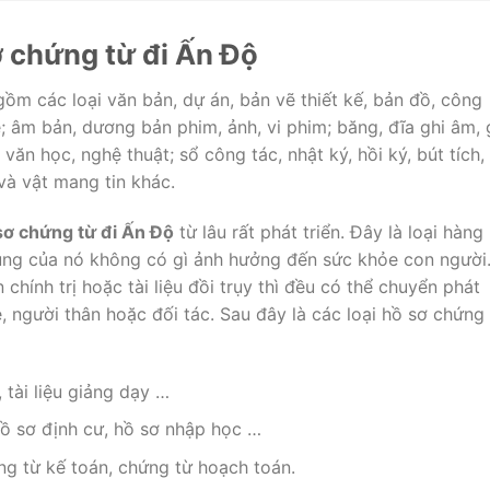
sơ chứng từ đi Ấn Độ
gồm các loại văn bản, dự án, bản vẽ thiết kế, bản đồ, công
ê; âm bản, dương bản phim, ảnh, vi phim; băng, đĩa ghi âm, 
 văn học, nghệ thuật; sổ công tác, nhật ký, hồi ký, bút tích, 
 và vật mang tin khác.
 sơ chứng từ đi Ấn Độ
từ lâu rất phát triển. Đây là loại hàng
dụng của nó không có gì ảnh hưởng đến sức khỏe con người
 chính trị hoặc tài liệu đồi trụy thì đều có thể chuyển phát
 người thân hoặc đối tác. Sau đây là các loại hồ sơ chứng
, tài liệu giảng dạy …
 hồ sơ định cư, hồ sơ nhập học …
ứng từ kế toán, chứng từ hoạch toán.