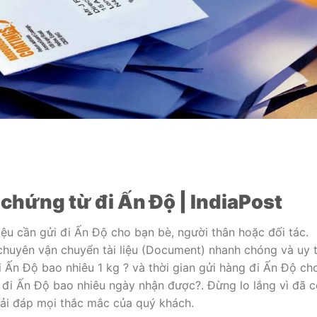
ơ chứng từ đi Ấn Độ | IndiaPost
iệu cần gửi đi Ấn Độ cho bạn bè, người thân hoặc đối tác.
huyên vận chuyển tài liệu (Document) nhanh chóng và uy t
i Ấn Độ bao nhiêu 1 kg ? và thời gian gửi hàng đi Ấn Độ ch
m đi Ấn Độ bao nhiêu ngày nhận được?. Đừng lo lắng vì đã 
iải đáp mọi thắc mắc của quý khách.