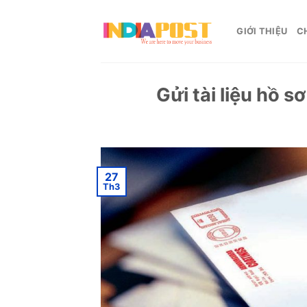
Skip
to
GIỚI THIỆU
C
content
Gửi tài liệu hồ s
27
Th3