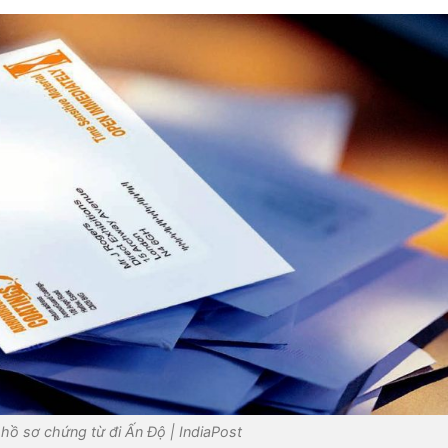
ệu hồ sơ chứng từ đi Ấn Độ | IndiaPost