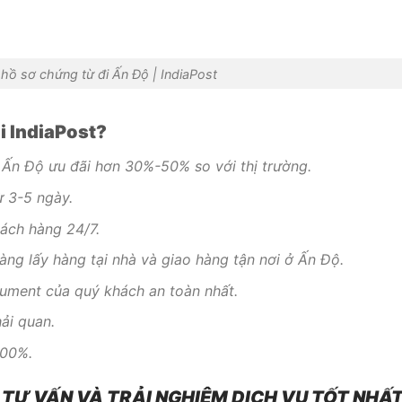
ệu hồ sơ chứng từ đi Ấn Độ | IndiaPost
ại IndiaPost?
đi Ấn Độ ưu đãi hơn 30%-50% so với thị trường.
ừ 3-5 ngày.
ách hàng 24/7.
àng lấy hàng tại nhà và giao hàng tận nơi ở Ấn Độ.
cument của quý khách an toàn nhất.
ải quan.
100%.
 TƯ VẤN VÀ TRẢI NGHIỆM DỊCH VỤ TỐT NHẤT