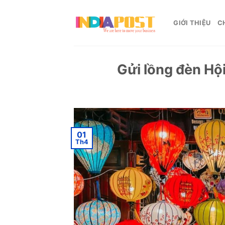
Skip
to
GIỚI THIỆU
C
content
Gửi lồng đèn Hội
01
Th4