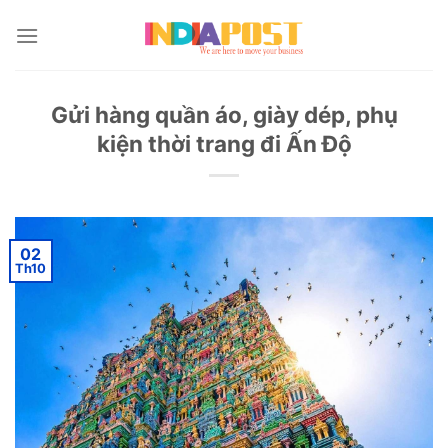
Skip
to
content
Gửi hàng quần áo, giày dép, phụ
kiện thời trang đi Ấn Độ
02
Th10