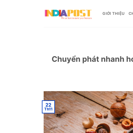
Skip
to
GIỚI THIỆU
C
content
Chuyển phát nhanh ho
22
Th11